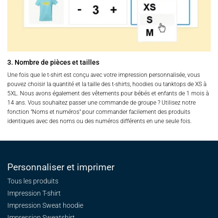
3. Nombre de pièces et tailles
Une fois que le t-shirt est conçu avec votre impression personnalisée, vous
pouvez choisir la quantité et la taille des t-shirts, hoodies ou tanktops de XS à
5XL. Nous avons également des vêtements pour bébés et enfants de 1 mois à
14 ans. Vous souhaitez passer une commande de groupe ? Utilisez notre
fonction "Noms et numéros" pour commander facilement des produits
identiques avec des noms ou des numéros différents en une seule fois.
Personnaliser et imprimer
Tous les produits
Impression T-shirt
Impression Sweat
hoodie
Impression Sweatshirt