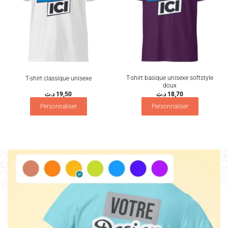
T-shirt basique unisexe softstyle
T-shirt classique unisexe
doux
د.ت
19,50
د.ت
18,70
Personnaliser
Personnaliser