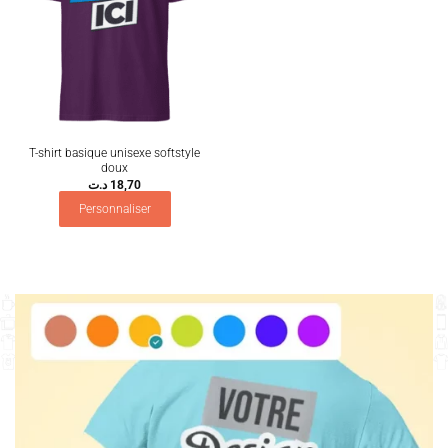
T-shirt basique unisexe softstyle
doux
د.ت
18,70
Personnaliser