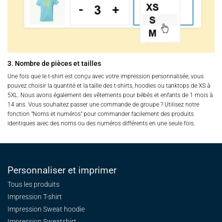
3. Nombre de pièces et tailles
Une fois que le t-shirt est conçu avec votre impression personnalisée, vous
pouvez choisir la quantité et la taille des t-shirts, hoodies ou tanktops de XS à
5XL. Nous avons également des vêtements pour bébés et enfants de 1 mois à
14 ans. Vous souhaitez passer une commande de groupe ? Utilisez notre
fonction "Noms et numéros" pour commander facilement des produits
identiques avec des noms ou des numéros différents en une seule fois.
Personnaliser et imprimer
Tous les produits
Impression T-shirt
Impression Sweat
hoodie
Impression Sweatshirt