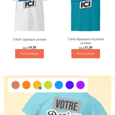
T-shirt épaisseur moyenne
T-shirt classique unisexe
unisexe
د.ت
19,50
د.ت
21,30
Personnaliser
Personnaliser