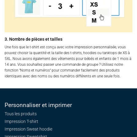
3. Nombre de pièces et tailles
Une fois que le t-shirt est conçu avec votre impression personnalisée, vous
pouvez choisir la quantité et la taille des t-shirts, hoodies ou tanktops de XS à
5XL. Nous avons également des vêtements pour bébés et enfants de 1 mois à
14 ans. Vous souhaitez passer une commande de groupe ? Utilisez notre
fonction "Noms et numéros" pour commander facilement des produits
identiques avec des noms ou des numéros différents en une seule fois.
Personnaliser et imprimer
Tous les produits
Impression T-shirt
Impression Sweat
hoodie
Impression Sweatshirt