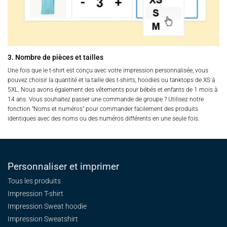
3. Nombre de pièces et tailles
Une fois que le t-shirt est conçu avec votre impression personnalisée, vous
pouvez choisir la quantité et la taille des t-shirts, hoodies ou tanktops de XS à
5XL. Nous avons également des vêtements pour bébés et enfants de 1 mois à
14 ans. Vous souhaitez passer une commande de groupe ? Utilisez notre
fonction "Noms et numéros" pour commander facilement des produits
identiques avec des noms ou des numéros différents en une seule fois.
Personnaliser et imprimer
Tous les produits
Impression T-shirt
Impression Sweat
hoodie
Impression Sweatshirt