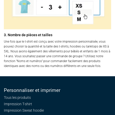
3. Nombre de pièces et tailles
Une fois que le t-shirt est conçu avec votre impression personnalisée, vous
pouvez choisir la quantité et la taille des t-shirts, hoodies ou tanktops de XS à
5XL. Nous avons également des vêtements pour bébés et enfants de 1 mois à
14 ans. Vous souhaitez passer une commande de groupe ? Utilisez notre
fonction "Noms et numéros" pour commander facilement des produits
identiques avec des noms ou des numéros différents en une seule fois.
Personnaliser et imprimer
Tous les produits
Impression T-shirt
Impression Sweat
hoodie