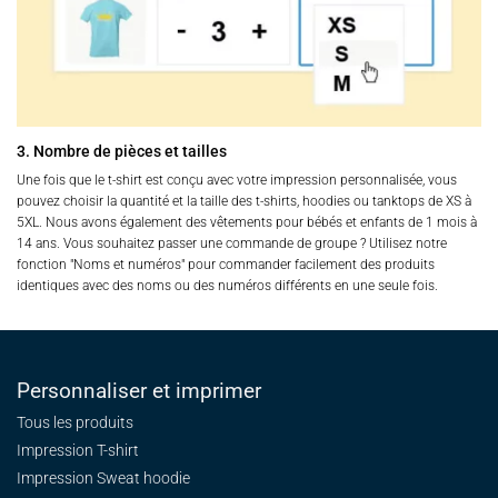
3. Nombre de pièces et tailles
Une fois que le t-shirt est conçu avec votre impression personnalisée, vous
pouvez choisir la quantité et la taille des t-shirts, hoodies ou tanktops de XS à
5XL. Nous avons également des vêtements pour bébés et enfants de 1 mois à
14 ans. Vous souhaitez passer une commande de groupe ? Utilisez notre
fonction "Noms et numéros" pour commander facilement des produits
identiques avec des noms ou des numéros différents en une seule fois.
Personnaliser et imprimer
Tous les produits
Impression T-shirt
Impression Sweat
hoodie