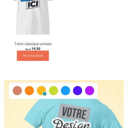
T-shirt classique unisexe
د.ت
19,50
Personnaliser