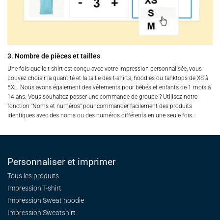
3. Nombre de pièces et tailles
Une fois que le t-shirt est conçu avec votre impression personnalisée, vous
pouvez choisir la quantité et la taille des t-shirts, hoodies ou tanktops de XS à
5XL. Nous avons également des vêtements pour bébés et enfants de 1 mois à
14 ans. Vous souhaitez passer une commande de groupe ? Utilisez notre
fonction "Noms et numéros" pour commander facilement des produits
identiques avec des noms ou des numéros différents en une seule fois.
Personnaliser et imprimer
Tous les produits
Impression T-shirt
Impression Sweat
hoodie
Impression Sweatshirt