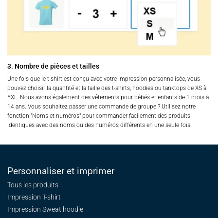
3. Nombre de pièces et tailles
Une fois que le t-shirt est conçu avec votre impression personnalisée, vous
pouvez choisir la quantité et la taille des t-shirts, hoodies ou tanktops de XS à
5XL. Nous avons également des vêtements pour bébés et enfants de 1 mois à
14 ans. Vous souhaitez passer une commande de groupe ? Utilisez notre
fonction "Noms et numéros" pour commander facilement des produits
identiques avec des noms ou des numéros différents en une seule fois.
Personnaliser et imprimer
Tous les produits
Impression T-shirt
Impression Sweat
hoodie