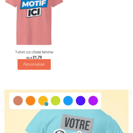
T-shirt col côtelé femme
د.ت
21,70
Personnaliser