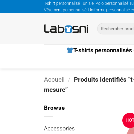
Passer
T-shirt personnalisé Tunisie, Polo personnalisé Tu
Vêtement personnalisé, Uniforme personnalisé entre
au
contenu
Recherche
pour :
T-shirts personnalisés
Accueil
/
Produits identifiés “t
mesure”
Browse
HO
Accessories