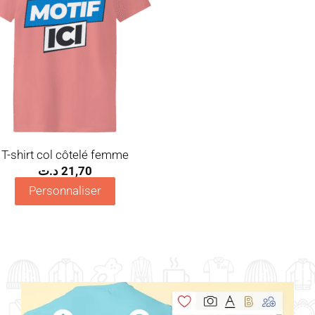
T-shirt col côtelé femme
د.ت
21,70
Personnaliser