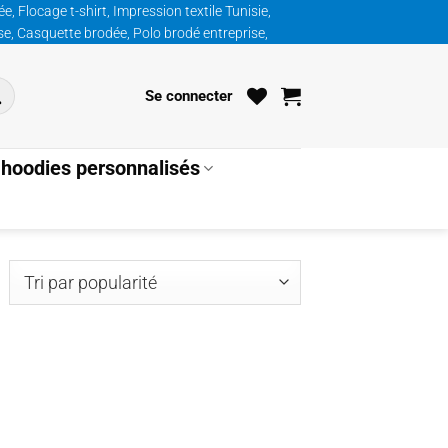
, Flocage t-shirt, Impression textile Tunisie,
ise, Casquette brodée, Polo brodé entreprise,
Se connecter
hoodies personnalisés