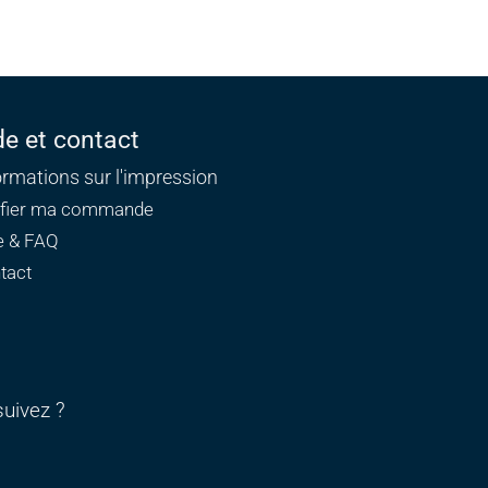
de et contact
ormations sur l'impression
ifier ma commande
e & FAQ
tact
uivez ?