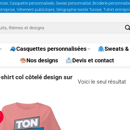
nisie, Casquette personnalisée, Sweat personnalisé, Broderie personnalisée
prise, Vêtement publicitaire, Sérigraphie textile Tunisie, T-shirt entrepr
Casquettes personnalisées
Sweats & 
Nos designs
Devis et contact
-shirt col côtelé design sur
Voici le seul résultat
T
Ajouter
à la
wishlist