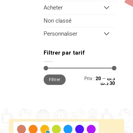
Acheter
Non classé
Personnaliser
Filtrer par tarif
Prix
Prix
Prix :
—
20 د.ت
Filtrer
min
max
30 د.ت