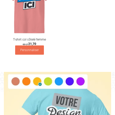
T-shirt col côtelé femme
د.ت
21,70
Personnaliser