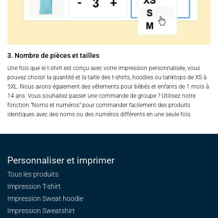
3. Nombre de pièces et tailles
Une fois que le t-shirt est conçu avec votre impression personnalisée, vous
pouvez choisir la quantité et la taille des t-shirts, hoodies ou tanktops de XS à
5XL. Nous avons également des vêtements pour bébés et enfants de 1 mois à
14 ans. Vous souhaitez passer une commande de groupe ? Utilisez notre
fonction "Noms et numéros" pour commander facilement des produits
identiques avec des noms ou des numéros différents en une seule fois.
Personnaliser et imprimer
Tous les produits
Impression T-shirt
Impression Sweat
hoodie
Impression Sweatshirt