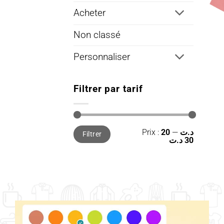
Acheter
Non classé
Personnaliser
Filtrer par tarif
Prix
Prix
Prix :
—
20 د.ت
Filtrer
min
max
30 د.ت