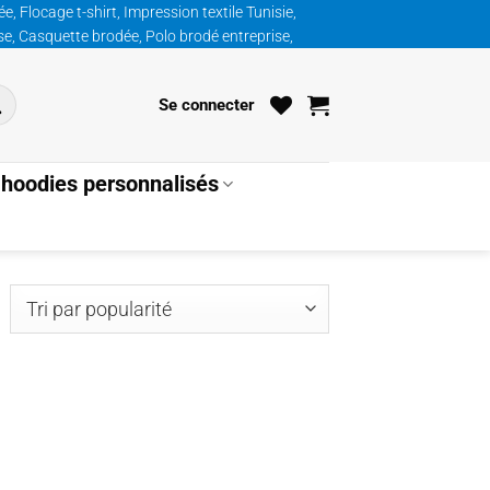
, Flocage t-shirt, Impression textile Tunisie,
ise, Casquette brodée, Polo brodé entreprise,
Se connecter
hoodies personnalisés