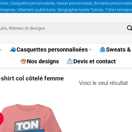
nisie, Casquette personnalisée, Sweat personnalisé, Broderie personnalisée
prise, Vêtement publicitaire, Sérigraphie textile Tunisie, T-shirt entrepr
Casquettes personnalisées
Sweats & 
Nos designs
Devis et contact
t-shirt col côtelé femme
Voici le seul résultat
T
Ajouter
à la
wishlist