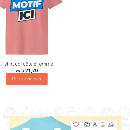
T-shirt col côtelé femme
د.ت
21,70
Personnaliser