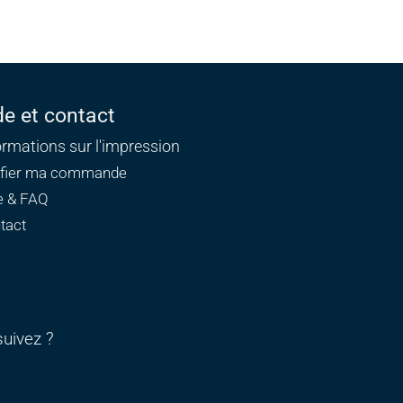
de et contact
ormations sur l'impression
ifier ma commande
e & FAQ
tact
uivez ?