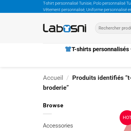
Passer
T-shirt personnalisé Tunisie, Polo personnalisé Tu
Vêtement personnalisé, Uniforme personnalisé entre
au
contenu
Recherche
pour :
T-shirts personnalisés
Accueil
/
Produits identifiés “
broderie”
Browse
HO
Accessories