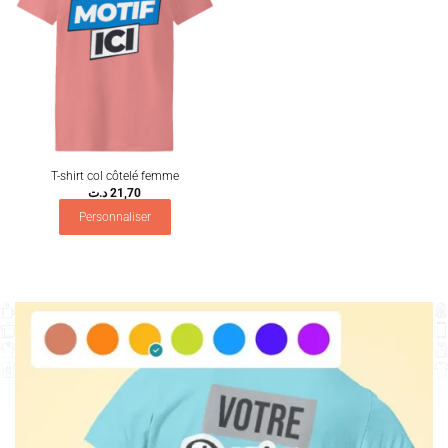
T-shirt col côtelé femme
د.ت
21,70
Personnaliser