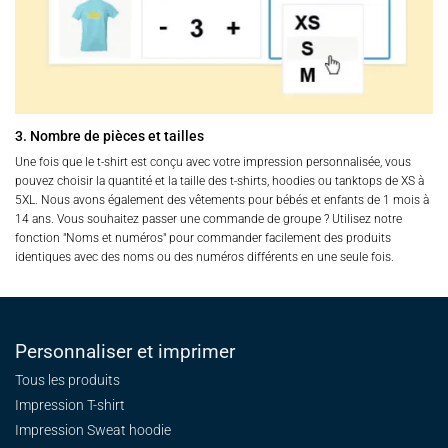
3. Nombre de pièces et tailles
Une fois que le t-shirt est conçu avec votre impression personnalisée, vous
pouvez choisir la quantité et la taille des t-shirts, hoodies ou tanktops de XS à
5XL. Nous avons également des vêtements pour bébés et enfants de 1 mois à
14 ans. Vous souhaitez passer une commande de groupe ? Utilisez notre
fonction "Noms et numéros" pour commander facilement des produits
identiques avec des noms ou des numéros différents en une seule fois.
Personnaliser et imprimer
Tous les produits
Impression T-shirt
Impression Sweat
hoodie