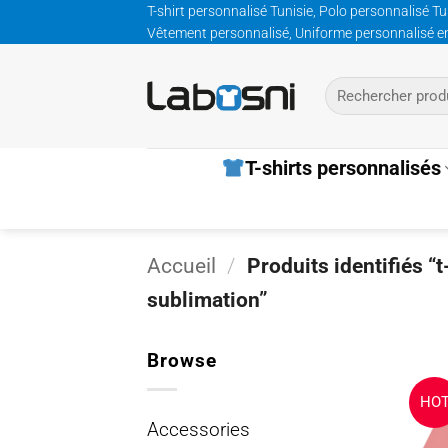
Passer
T-shirt personnalisé Tunisie, Polo personnalisé Tu
Vêtement personnalisé, Uniforme personnalisé entre
au
contenu
Recherche
pour :
T-shirts personnalisés
Accueil
/
Produits identifiés “
sublimation”
Browse
HO
Accessories