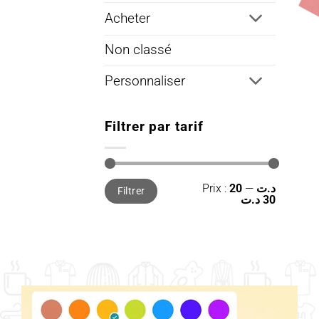
Acheter
Non classé
Personnaliser
Filtrer par tarif
Prix
Prix
Prix :
—
20 د.ت
Filtrer
min
max
30 د.ت