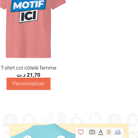
T-shirt col côtelé femme
د.ت
21,70
Personnaliser