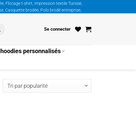
, Flocage t-shirt, Impression textile Tunisie,
ise, Casquette brodée, Polo brodé entreprise,
Se connecter
hoodies personnalisés