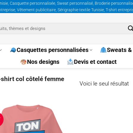
nisie, Casquette personnalisée, Sweat personnalisé, Broderie personnalisée
prise, Vêtement publicitaire, Sérigraphie textile Tunisie, T-shirt entrepr
Casquettes personnalisées
Sweats & 
Nos designs
Devis et contact
t-shirt col côtelé femme
Voici le seul résultat
T
Ajouter
à la
wishlist