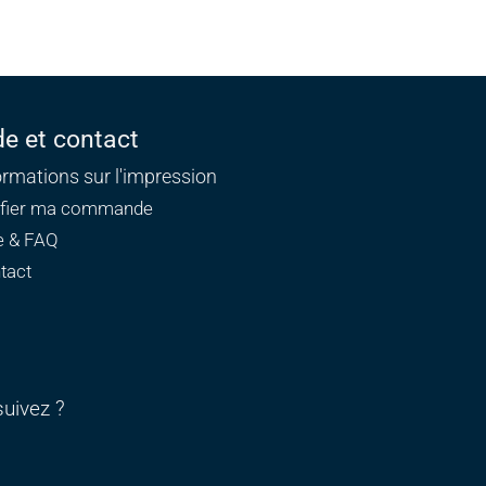
de et contact
ormations sur l'impression
ifier ma commande
e & FAQ
tact
uivez ?