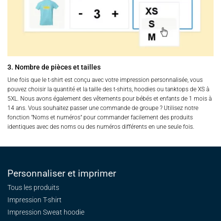
3. Nombre de pièces et tailles
Une fois que le t-shirt est conçu avec votre impression personnalisée, vous
pouvez choisir la quantité et la taille des t-shirts, hoodies ou tanktops de XS à
5XL. Nous avons également des vêtements pour bébés et enfants de 1 mois à
14 ans. Vous souhaitez passer une commande de groupe ? Utilisez notre
fonction "Noms et numéros" pour commander facilement des produits
identiques avec des noms ou des numéros différents en une seule fois.
Personnaliser et imprimer
Tous les produits
Impression T-shirt
Impression Sweat
hoodie