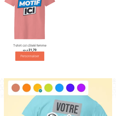
T-shirt col côtelé femme
د.ت
21,70
Personnaliser