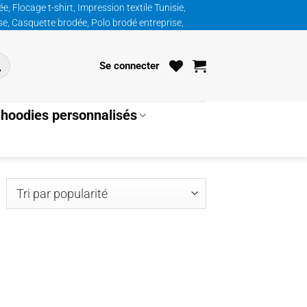
, Flocage t-shirt, Impression textile Tunisie,
ise, Casquette brodée, Polo brodé entreprise,
Se connecter
hoodies personnalisés