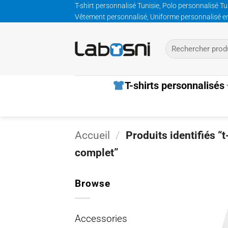
Passer
T-shirt personnalisé Tunisie, Polo personnalisé Tu
Vêtement personnalisé, Uniforme personnalisé entre
au
contenu
Recherche
pour :
T-shirts personnalisés
Accueil
/
Produits identifiés “t
complet”
Browse
Accessories