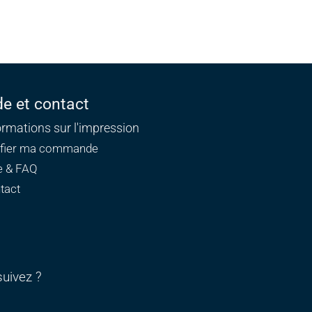
de et contact
ormations sur l'impression
ifier ma commande
e & FAQ
tact
uivez ?