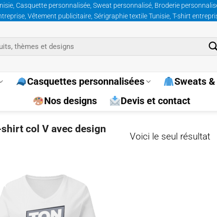
nisie, Casquette personnalisée, Sweat personnalisé, Broderie personnalisée
prise, Vêtement publicitaire, Sérigraphie textile Tunisie, T-shirt entrepr
Casquettes personnalisées
Sweats & 
Nos designs
Devis et contact
-shirt col V avec design
Voici le seul résultat
Ajouter
à la
wishlist