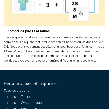
3. Nombre de pièces et tailles
Une fois que le t-shirt est conçu avec votre impression personnalisée, vous
pouvez choisir la quantité et la taille des t-shirts, hoodies ou tanktops de XS à
5XL. Nous avons également des vêtements pour bébés et enfants de 1 mois à
14 ans. Vous souhaitez passer une commande de groupe ? Utilisez notre
fonction "Noms et numéros" pour commander facilement des produits
identiques avec des noms ou des numéros différents en une seule fois.
Personnaliser et imprimer
Tous les produits
Impression T-shirt
Impression Sweat
hoodie
Impression Sweatshirt