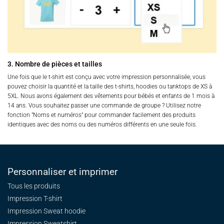
3. Nombre de pièces et tailles
Une fois que le t-shirt est conçu avec votre impression personnalisée, vous
pouvez choisir la quantité et la taille des t-shirts, hoodies ou tanktops de XS à
5XL. Nous avons également des vêtements pour bébés et enfants de 1 mois à
14 ans. Vous souhaitez passer une commande de groupe ? Utilisez notre
fonction "Noms et numéros" pour commander facilement des produits
identiques avec des noms ou des numéros différents en une seule fois.
Personnaliser et imprimer
Tous les produits
Impression T-shirt
Impression Sweat
hoodie
Impression Sweatshirt