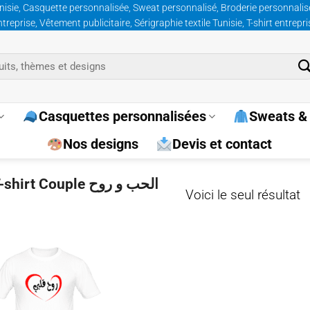
nisie, Casquette personnalisée, Sweat personnalisé, Broderie personnalisée
prise, Vêtement publicitaire, Sérigraphie textile Tunisie, T-shirt entrepr
Casquettes personnalisées
Sweats & 
Nos designs
Devis et contact
 Couple الحب و روح
Voici le seul résultat
Ajouter
à la
wishlist