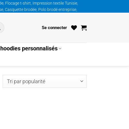
, Flocage t-shirt, Impression textile Tunisie,
ise, Casquette brodée, Polo brodé entreprise,
Se connecter
hoodies personnalisés