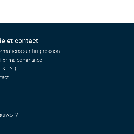
de et contact
ormations sur l'impression
ifier ma commande
e & FAQ
tact
uivez ?