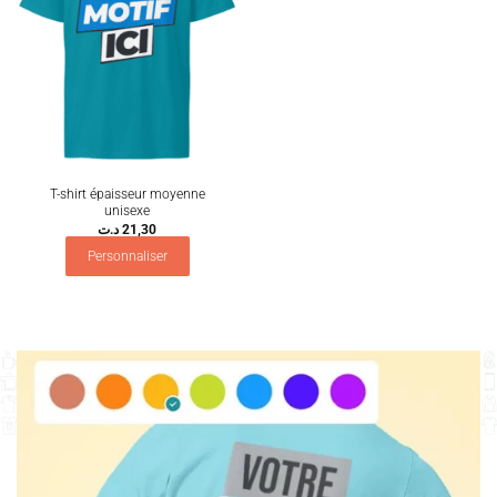
T-shirt épaisseur moyenne
unisexe
د.ت
21,30
Personnaliser