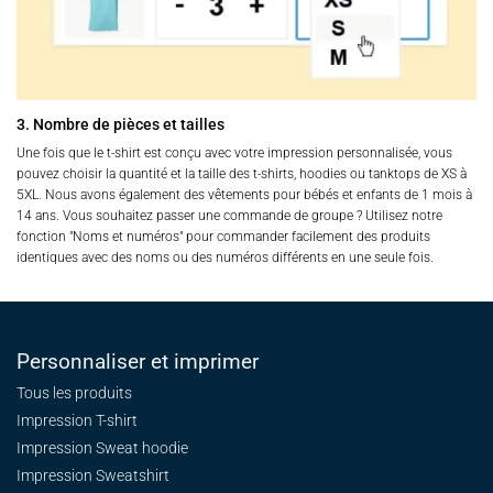
3. Nombre de pièces et tailles
Une fois que le t-shirt est conçu avec votre impression personnalisée, vous
pouvez choisir la quantité et la taille des t-shirts, hoodies ou tanktops de XS à
5XL. Nous avons également des vêtements pour bébés et enfants de 1 mois à
14 ans. Vous souhaitez passer une commande de groupe ? Utilisez notre
fonction "Noms et numéros" pour commander facilement des produits
identiques avec des noms ou des numéros différents en une seule fois.
Personnaliser et imprimer
Tous les produits
Impression T-shirt
Impression Sweat
hoodie
Impression Sweatshirt