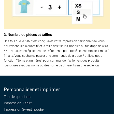
3. Nombre de pièces et tailles
Une fois que le t-shirt est conçu avec votre impression personnalisée, vous
pouvez choisir la quantité et la taille des t-shirts, hoodies ou tanktops de XS à
5XL. Nous avons également des vêtements pour bébés et enfants de 1 mois à
14 ans. Vous souhaitez passer une commande de groupe ? Utilisez notre
fonction "Noms et numéros" pour commander facilement des produits
identiques avec des noms ou des numéros différents en une seule fois.
Personnaliser et imprimer
Tous les produits
Impression T-shirt
Impression Sweat
hoodie