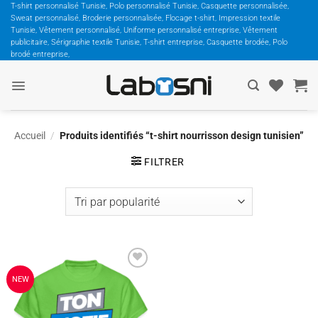
Passer
T-shirt personnalisé Tunisie, Polo personnalisé Tunisie, Casquette personnalisée,
Sweat personnalisé, Broderie personnalisée, Flocage t-shirt, Impression textile
au
Tunisie, Vêtement personnalisé, Uniforme personnalisé entreprise, Vêtement
contenu
publicitaire, Sérigraphie textile Tunisie, T-shirt entreprise, Casquette brodée, Polo
brodé entreprise,
Accueil
/
Produits identifiés “t-shirt nourrisson design tunisien”
FILTRER
Ajouter
NEW
à la
wishlist