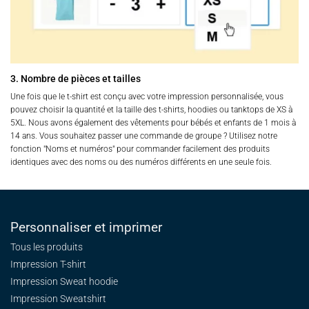
3. Nombre de pièces et tailles
Une fois que le t-shirt est conçu avec votre impression personnalisée, vous
pouvez choisir la quantité et la taille des t-shirts, hoodies ou tanktops de XS à
5XL. Nous avons également des vêtements pour bébés et enfants de 1 mois à
14 ans. Vous souhaitez passer une commande de groupe ? Utilisez notre
fonction "Noms et numéros" pour commander facilement des produits
identiques avec des noms ou des numéros différents en une seule fois.
Personnaliser et imprimer
Tous les produits
Impression T-shirt
Impression Sweat
hoodie
Impression Sweatshirt