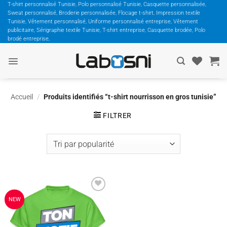
Passer
T-shirt personnalisé Tunisie, Polo personnalisé Tunisie, Casquette personnalisée,
Sweat personnalisé, Broderie personnalisée, Flocage t-shirt, Impression textile
au
Tunisie, Vêtement personnalisé, Uniforme personnalisé entreprise, Vêtement
contenu
publicitaire, Sérigraphie textile Tunisie, T-shirt entreprise, Casquette brodée, Polo
brodé entreprise,
Accueil
/
Produits identifiés “t-shirt nourrisson en gros tunisie”
FILTRER
Ajouter
NEW
à la
wishlist