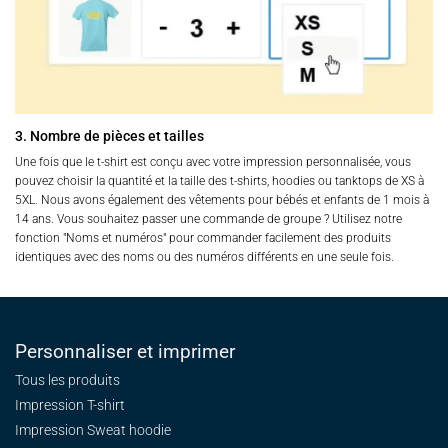
3. Nombre de pièces et tailles
Une fois que le t-shirt est conçu avec votre impression personnalisée, vous
pouvez choisir la quantité et la taille des t-shirts, hoodies ou tanktops de XS à
5XL. Nous avons également des vêtements pour bébés et enfants de 1 mois à
14 ans. Vous souhaitez passer une commande de groupe ? Utilisez notre
fonction "Noms et numéros" pour commander facilement des produits
identiques avec des noms ou des numéros différents en une seule fois.
Personnaliser et imprimer
Tous les produits
Impression T-shirt
Impression Sweat
hoodie