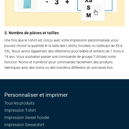
3. Nombre de pièces et tailles
Une fois que le t-shirt est conçu avec votre impression personnalisée, vous
pouvez choisir la quantité et la taille des t-shirts, hoodies ou tanktops de XS à
5XL. Nous avons également des vêtements pour bébés et enfants de 1 mois à
14 ans. Vous souhaitez passer une commande de groupe ? Utilisez notre
fonction "Noms et numéros" pour commander facilement des produits
identiques avec des noms ou des numéros différents en une seule fois.
Personnaliser et imprimer
Tous les produits
Impression T-shirt
Impression Sweat
hoodie
Impression Sweatshirt