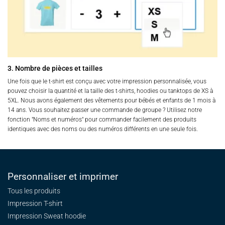
3. Nombre de pièces et tailles
Une fois que le t-shirt est conçu avec votre impression personnalisée, vous
pouvez choisir la quantité et la taille des t-shirts, hoodies ou tanktops de XS à
5XL. Nous avons également des vêtements pour bébés et enfants de 1 mois à
14 ans. Vous souhaitez passer une commande de groupe ? Utilisez notre
fonction "Noms et numéros" pour commander facilement des produits
identiques avec des noms ou des numéros différents en une seule fois.
Personnaliser et imprimer
Tous les produits
Impression T-shirt
Impression Sweat
hoodie