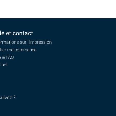
de et contact
ormations sur l'impression
ifier ma commande
e & FAQ
tact
uivez ?