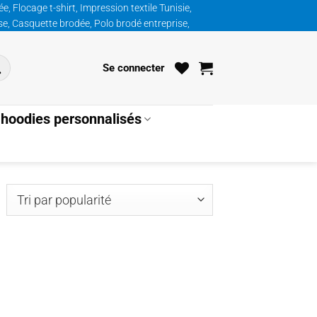
, Flocage t-shirt, Impression textile Tunisie,
ise, Casquette brodée, Polo brodé entreprise,
Se connecter
hoodies personnalisés