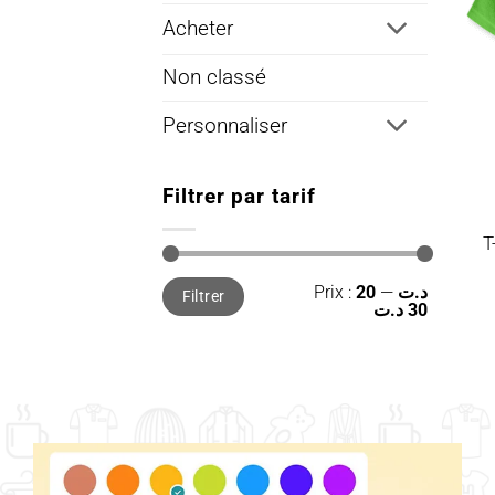
Acheter
Non classé
Personnaliser
Filtrer par tarif
T
Prix
Prix
Prix :
—
20 د.ت
Filtrer
min
max
30 د.ت