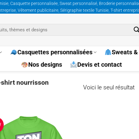
nisie, Casquette personnalisée, Sweat personnalisé, Broderie personnalisée
prise, Vêtement publicitaire, Sérigraphie textile Tunisie, T-shirt entrepr
Casquettes personnalisées
Sweats & 
Nos designs
Devis et contact
-shirt nourrisson
Voici le seul résultat
W
Ajouter
à la
wishlist