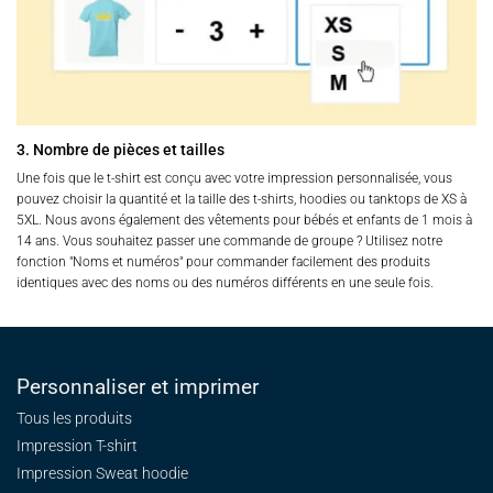
3. Nombre de pièces et tailles
Une fois que le t-shirt est conçu avec votre impression personnalisée, vous
pouvez choisir la quantité et la taille des t-shirts, hoodies ou tanktops de XS à
5XL. Nous avons également des vêtements pour bébés et enfants de 1 mois à
14 ans. Vous souhaitez passer une commande de groupe ? Utilisez notre
fonction "Noms et numéros" pour commander facilement des produits
identiques avec des noms ou des numéros différents en une seule fois.
Personnaliser et imprimer
Tous les produits
Impression T-shirt
Impression Sweat
hoodie