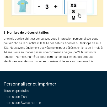
3. Nombre de pièces et tailles
Une fois que le t-shirt est conçu avec votre impression personnalisée, vous
pouvez choisir la quantité et la taille des t-shirts, hoodies ou tanktops de XS à
5XL. Nous avons également des vêtements pour bébés et enfants de 1 mois à
14 ans. Vous souhaitez passer une commande de groupe ? Utilisez notre
fonction "Noms et numéros" pour commander facilement des produits
identiques avec des noms ou des numéros différents en une seule fois.
Personnaliser et imprimer
Tous les produits
Impression T-shirt
Impression Sweat
hoodie