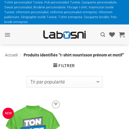
Passer
T-shirt personnalisé Tunisie, Polo personnalisé Tunisie, Casquette personnalisée,
Sweat personnalisé, Broderie personnalisée, Flocage t-shirt, Impression textile
au
Tunisie, Vêtement personnalisé, Uniforme personnalisé entreprise, Vêtement
contenu
publicitaire, Sérigraphie textile Tunisie, T-shirt entreprise, Casquette brodée, Polo
brodé entreprise,
Accueil
/
Produits identifiés “t-shirt nourrisson prénom et motif”
FILTRER
Ajouter
NEW
à la
wishlist