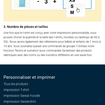
3. Nombre de pièces et tailles
Une fois que le t-shirt est conçu avec votre impression personnalisée, vous
pouvez choisir la quantité et la taille des t-shirts, hoodies ou tanktops de XS à
5XL. Nous avons également des vêtements pour bébés et enfants de 1 mois à
14 ans. Vous souhaitez passer une commande de groupe ? Utilisez notre
fonction "Noms et numéros" pour commander facilement des produits
identiques avec des noms ou des numéros différents en une seule fois.
Personnaliser et imprimer
Tous les produits
Impression T-shirt
Impression Sweat
hoodie
Impression Sweatshirt