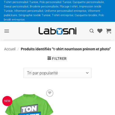
Passer
T-shirt personnalisé Tunisie, Polo personnalisé Tunisie, Casquette personnalisée,
Sweat personnalisé, Broderie personnalisée, Flocage t-shirt, Impression textile
au
Tunisie, Vêtement personnalisé, Uniforme personnalisé entreprise, Vêtement
contenu
publicitaire, Sérigraphie textile Tunisie, T-shirt entreprise, Casquette brodée, Polo
brodé entreprise,
Accueil
/
Produits identifiés “t-shirt nourrisson prénom et photo”
FILTRER
Ajouter
NEW
à la
wishlist