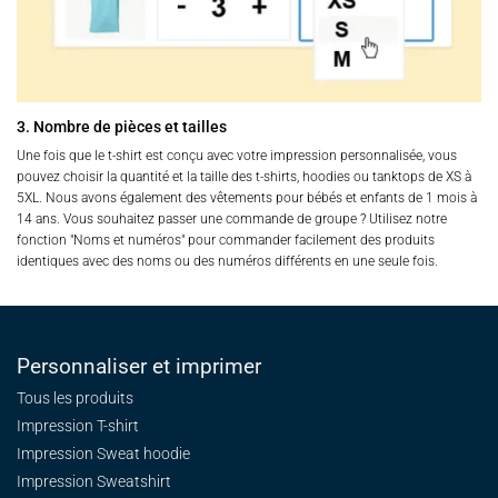
3. Nombre de pièces et tailles
Une fois que le t-shirt est conçu avec votre impression personnalisée, vous
pouvez choisir la quantité et la taille des t-shirts, hoodies ou tanktops de XS à
5XL. Nous avons également des vêtements pour bébés et enfants de 1 mois à
14 ans. Vous souhaitez passer une commande de groupe ? Utilisez notre
fonction "Noms et numéros" pour commander facilement des produits
identiques avec des noms ou des numéros différents en une seule fois.
Personnaliser et imprimer
Tous les produits
Impression T-shirt
Impression Sweat
hoodie
Impression Sweatshirt