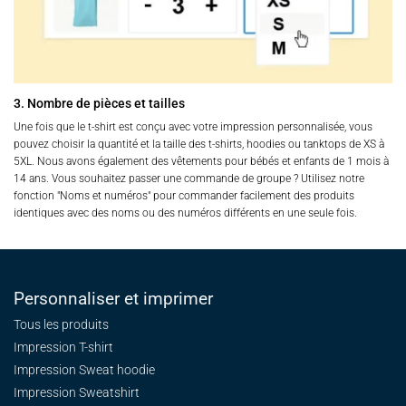
3. Nombre de pièces et tailles
Une fois que le t-shirt est conçu avec votre impression personnalisée, vous
pouvez choisir la quantité et la taille des t-shirts, hoodies ou tanktops de XS à
5XL. Nous avons également des vêtements pour bébés et enfants de 1 mois à
14 ans. Vous souhaitez passer une commande de groupe ? Utilisez notre
fonction "Noms et numéros" pour commander facilement des produits
identiques avec des noms ou des numéros différents en une seule fois.
Personnaliser et imprimer
Tous les produits
Impression T-shirt
Impression Sweat
hoodie
Impression Sweatshirt