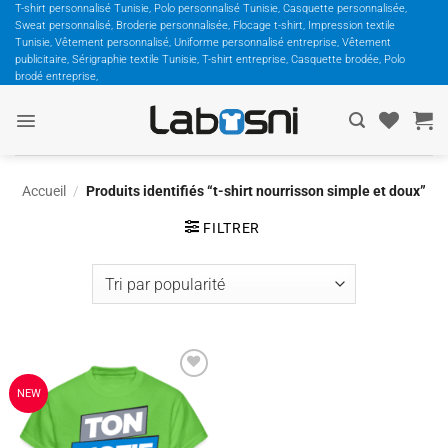
Passer
T-shirt personnalisé Tunisie, Polo personnalisé Tunisie, Casquette personnalisée,
Sweat personnalisé, Broderie personnalisée, Flocage t-shirt, Impression textile
au
Tunisie, Vêtement personnalisé, Uniforme personnalisé entreprise, Vêtement
contenu
publicitaire, Sérigraphie textile Tunisie, T-shirt entreprise, Casquette brodée, Polo
brodé entreprise,
Accueil
/
Produits identifiés “t-shirt nourrisson simple et doux”
FILTRER
Ajouter
NEW
à la
wishlist