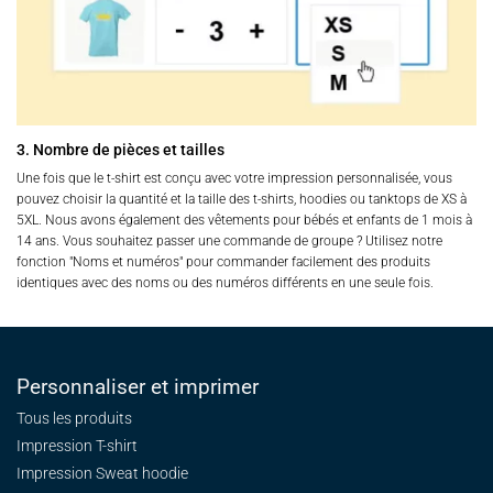
3. Nombre de pièces et tailles
Une fois que le t-shirt est conçu avec votre impression personnalisée, vous
pouvez choisir la quantité et la taille des t-shirts, hoodies ou tanktops de XS à
5XL. Nous avons également des vêtements pour bébés et enfants de 1 mois à
14 ans. Vous souhaitez passer une commande de groupe ? Utilisez notre
fonction "Noms et numéros" pour commander facilement des produits
identiques avec des noms ou des numéros différents en une seule fois.
Personnaliser et imprimer
Tous les produits
Impression T-shirt
Impression Sweat
hoodie