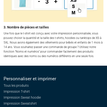
3. Nombre de pièces et tailles
Une fois que le t-shirt est conçu avec votre impression personnalisée, vous
pouvez choisir la quantité et la taille des t-shirts, hoodies ou tanktops de XS à
5XL. Nous avons également des vêtements pour bébés et enfants de 1 mois à
14 ans. Vous souhaitez passer une commande de groupe ? Utilisez notre
fonction "Noms et numéros" pour commander facilement des produits
identiques avec des noms ou des numéros différents en une seule fois.
Personnaliser et imprimer
Tous les produits
Impression T-shirt
Impression Sweat
hoodie
Impression Sweatshirt