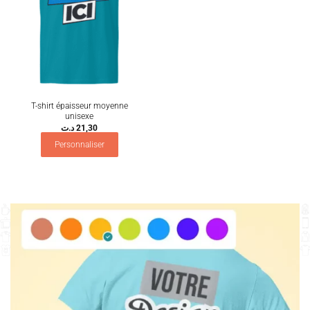
T-shirt épaisseur moyenne
unisexe
د.ت
21,30
Personnaliser