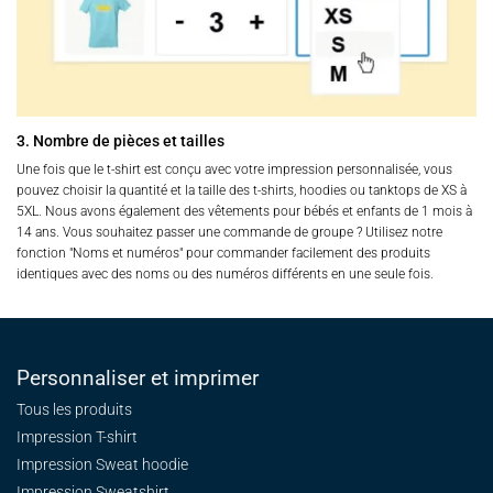
3. Nombre de pièces et tailles
Une fois que le t-shirt est conçu avec votre impression personnalisée, vous
pouvez choisir la quantité et la taille des t-shirts, hoodies ou tanktops de XS à
5XL. Nous avons également des vêtements pour bébés et enfants de 1 mois à
14 ans. Vous souhaitez passer une commande de groupe ? Utilisez notre
fonction "Noms et numéros" pour commander facilement des produits
identiques avec des noms ou des numéros différents en une seule fois.
Personnaliser et imprimer
Tous les produits
Impression T-shirt
Impression Sweat
hoodie
Impression Sweatshirt