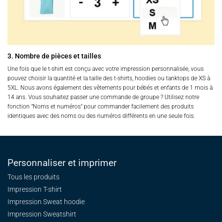
3. Nombre de pièces et tailles
Une fois que le t-shirt est conçu avec votre impression personnalisée, vous
pouvez choisir la quantité et la taille des t-shirts, hoodies ou tanktops de XS à
5XL. Nous avons également des vêtements pour bébés et enfants de 1 mois à
14 ans. Vous souhaitez passer une commande de groupe ? Utilisez notre
fonction "Noms et numéros" pour commander facilement des produits
identiques avec des noms ou des numéros différents en une seule fois.
Personnaliser et imprimer
Tous les produits
Impression T-shirt
Impression Sweat
hoodie
Impression Sweatshirt