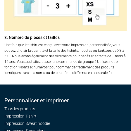
3. Nombre de pièces et tailles
Une fois que le t-shirt est conçu avec votre impression personnalisée, vous
pouvez choisir la quantité et la taille des t-shirts, hoodies ou tanktops de XS à
5XL. Nous avons également des vêtements pour bébés et enfants de 1 mois à
14 ans. Vous souhaitez passer une commande de groupe ? Utilisez notre
fonction "Noms et numéros" pour commander facilement des produits
identiques avec des noms ou des numéros différents en une seule fois.
Personnaliser et imprimer
Tous les produits
Impression T-shirt
Impression Sweat
hoodie
Impression Sweatshirt