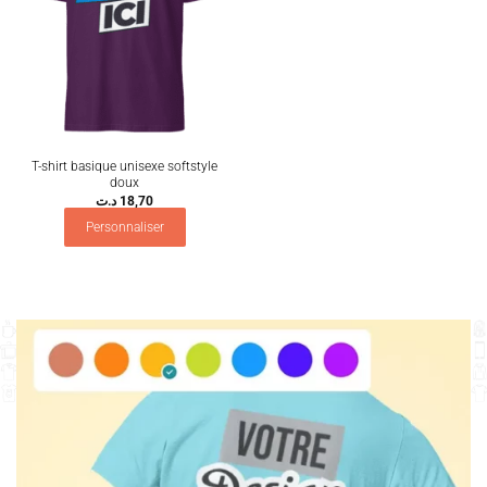
T-shirt basique unisexe softstyle
doux
د.ت
18,70
Personnaliser