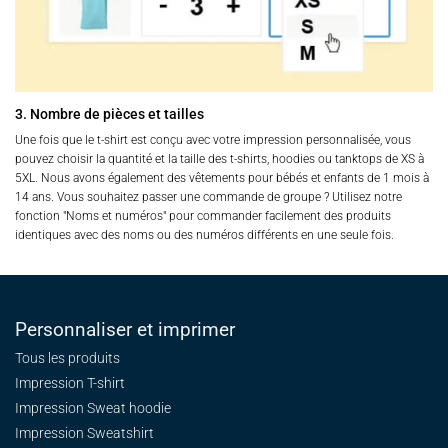
3. Nombre de pièces et tailles
Une fois que le t-shirt est conçu avec votre impression personnalisée, vous
pouvez choisir la quantité et la taille des t-shirts, hoodies ou tanktops de XS à
5XL. Nous avons également des vêtements pour bébés et enfants de 1 mois à
14 ans. Vous souhaitez passer une commande de groupe ? Utilisez notre
fonction "Noms et numéros" pour commander facilement des produits
identiques avec des noms ou des numéros différents en une seule fois.
Personnaliser et imprimer
Tous les produits
Impression T-shirt
Impression Sweat
hoodie
Impression Sweatshirt