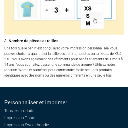
3. Nombre de pièces et tailles
Une fois que le t-shirt est conçu avec votre impression personnalisée, vous
pouvez choisir la quantité et la taille des t-shirts, hoodies ou tanktops de XS à
5XL. Nous avons également des vêtements pour bébés et enfants de 1 mois à
14 ans. Vous souhaitez passer une commande de groupe ? Utilisez notre
fonction "Noms et numéros" pour commander facilement des produits
identiques avec des noms ou des numéros différents en une seule fois.
Personnaliser et imprimer
Tous les produits
Impression T-shirt
Impression Sweat
hoodie