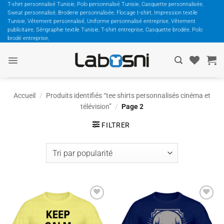
Passer
T-shirt personnalisé Tunisie, Polo personnalisé Tunisie, Casquette personnalisée,
Sweat personnalisé, Broderie personnalisée, Flocage t-shirt, Impression textile
au
Tunisie, Vêtement personnalisé, Uniforme personnalisé entreprise, Vêtement
contenu
publicitaire, Sérigraphie textile Tunisie, T-shirt entreprise, Casquette brodée, Polo
brodé entreprise,
Accueil
/
Produits identifiés “tee shirts personnalisés cinéma et
télévision”
/
Page 2
FILTRER
Ajouter
Ajouter
à la
à la
wishlist
wishlist