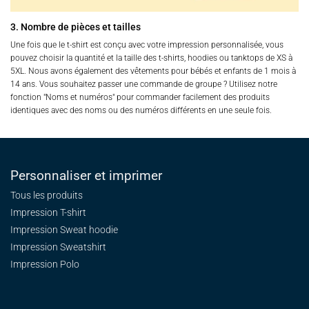
3. Nombre de pièces et tailles
Une fois que le t-shirt est conçu avec votre impression personnalisée, vous
pouvez choisir la quantité et la taille des t-shirts, hoodies ou tanktops de XS à
5XL. Nous avons également des vêtements pour bébés et enfants de 1 mois à
14 ans. Vous souhaitez passer une commande de groupe ? Utilisez notre
fonction "Noms et numéros" pour commander facilement des produits
identiques avec des noms ou des numéros différents en une seule fois.
Personnaliser et imprimer
Tous les produits
Impression T-shirt
Impression Sweat
hoodie
Impression Sweatshirt
Impression Polo