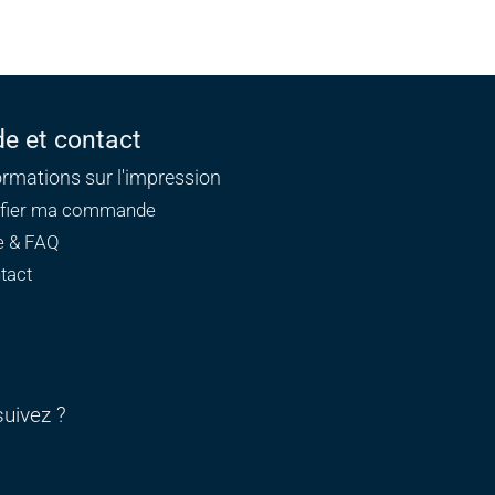
de et contact
ormations sur l'impression
ifier ma commande
e & FAQ
tact
uivez ?