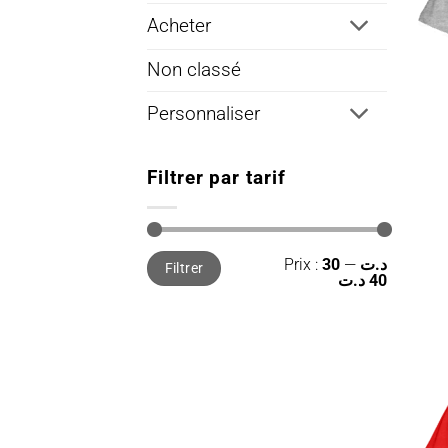
Acheter
Non classé
Personnaliser
Filtrer par tarif
Prix
Prix
Prix :
—
30 د.ت
Filtrer
min
max
40 د.ت