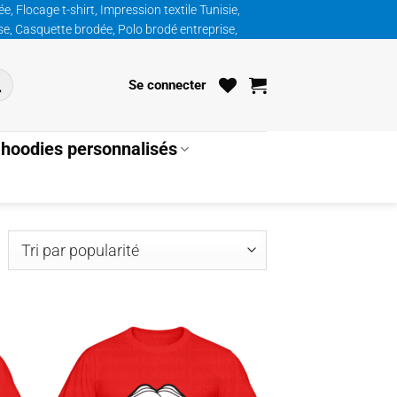
, Flocage t-shirt, Impression textile Tunisie,
ise, Casquette brodée, Polo brodé entreprise,
Se connecter
hoodies personnalisés
ié
ar
opularité
uter
Ajouter
la
à la
list
wishlist