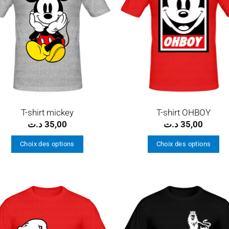
T-shirt mickey
T-shirt OHBOY
د.ت
35,00
د.ت
35,00
Choix des options
Choix des options
Ce
Ce
produit
produit
a
a
plusieurs
plusieurs
Ajouter
Ajo
variations.
variations.
à la
à 
Les
Les
wishlist
wish