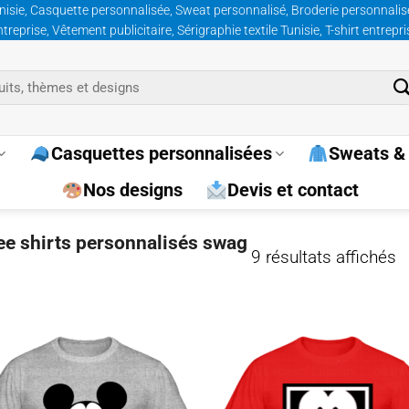
nisie, Casquette personnalisée, Sweat personnalisé, Broderie personnalisée
prise, Vêtement publicitaire, Sérigraphie textile Tunisie, T-shirt entrepr
Casquettes personnalisées
Sweats & 
Nos designs
Devis et contact
tee shirts personnalisés swag
Tr
9 résultats affichés
p
p
Ajouter
Ajo
à la
à 
wishlist
wish