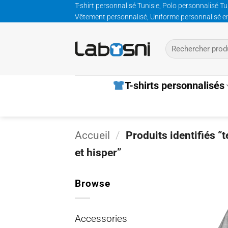
Passer
T-shirt personnalisé Tunisie, Polo personnalisé Tu
Vêtement personnalisé, Uniforme personnalisé entre
au
contenu
Recherche
pour :
T-shirts personnalisés
Accueil
/
Produits identifiés “
et hisper”
Browse
Accessories