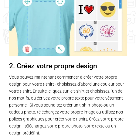
options
options
peuvent
peuvent
être
être
choisies
choisies
sur
sur
la
la
page
page
du
du
2. Créez votre propre design
produit
produit
Vous pouvez maintenant commencer à créer votre propre
design pour votre t-shirt - choisissez d'abord une couleur pour
votre t-shirt. Ensuite, cliquez sur le t-shirt et choisissez l'un de
nos motifs, ou écrivez votre propre texte pour votre vêtement
personnel. Si vous souhaitez créer un t-shirt photo ou un
cadeau photo, téléchargez votre propre image ou utilisez nos
polices graphiques pour créer votre t-shirt. Créez votre propre
design - téléchargez votre propre photo, votre texte ou un
design prédéfini.