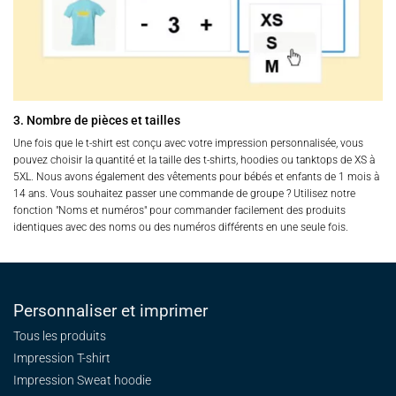
3. Nombre de pièces et tailles
Une fois que le t-shirt est conçu avec votre impression personnalisée, vous
pouvez choisir la quantité et la taille des t-shirts, hoodies ou tanktops de XS à
5XL. Nous avons également des vêtements pour bébés et enfants de 1 mois à
14 ans. Vous souhaitez passer une commande de groupe ? Utilisez notre
fonction "Noms et numéros" pour commander facilement des produits
identiques avec des noms ou des numéros différents en une seule fois.
Personnaliser et imprimer
Tous les produits
Impression T-shirt
Impression Sweat
hoodie