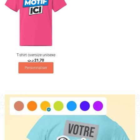
T-shirt oversize unisexe
د.ت
21,70
Personnaliser