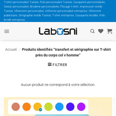
Passer
T-shirt personnalisé Tunisie, Polo personnalisé Tunisie, Casquette personnalisée,
Sweat personnalisé, Broderie personnalisée, Flocage t-shirt, Impression textile
au
Tunisie, Vêtement personnalisé, Uniforme personnalisé entreprise, Vêtement
contenu
publicitaire, Sérigraphie textile Tunisie, T-shirt entreprise, Casquette brodée, Polo
brodé entreprise,
Accueil
/
Produits identifiés “transfert et sérigraphie sur T-shirt
près du corps col v homme”
FILTRER
Aucun produit ne correspond à votre sélection.