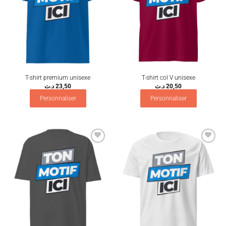
T-shirt premium unisexe
T-shirt col V unisexe
د.ت
23,50
د.ت
20,50
Personnaliser
Personnaliser
Ajouter
Ajouter
à la
à la
wishlist
wishlist