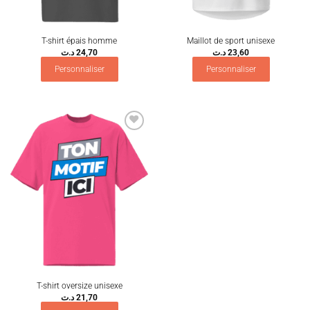
T-shirt épais homme
Maillot de sport unisexe
د.ت
24,70
د.ت
23,60
Personnaliser
Personnaliser
Ajouter
à la
wishlist
T-shirt oversize unisexe
د.ت
21,70