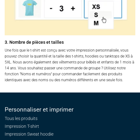
3. Nombre de pièces et tailles
Une fois que le t-shirt est conçu avec votre impression personnalisée, vous
pouvez choisir la quantité et la taille des t-shirts, hoodies ou tanktops de XS à
5XL. Nous avons également des vêtements pour bébés et enfants de 1 mois à
14 ans. Vous souhaitez passer une commande de groupe ? Utilisez notre
fonction "Noms et numéros" pour commander facilement des produits
identiques avec des noms ou des numéros différents en une seule fois.
Personnaliser et imprimer
Tous les produits
Impression T-shirt
Impression Sweat
hoodie